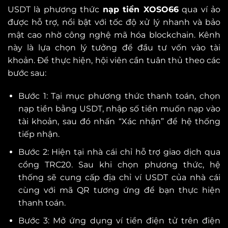
USDT là phương thức
nạp tiền XOSO66
qua ví ảo
được hỗ trợ, nổi bật với tốc độ xử lý nhanh và bảo
mật cao nhờ công nghệ mã hóa blockchain. Kênh
này là lựa chọn lý tưởng để đầu tư vốn vào tài
khoản. Để thực hiện, hội viên cần tuân thủ theo các
bước sau:
Bước 1: Tại mục phương thức thanh toán, chọn
nạp tiền bằng USDT, nhập số tiền muốn nạp vào
tài khoản, sau đó nhấn “Xác nhận” để hệ thống
tiếp nhận.
Bước 2: Hiện tại nhà cái chỉ hỗ trợ giao dịch qua
cổng TRC20. Sau khi chọn phương thức, hệ
thống sẽ cung cấp địa chỉ ví USDT của nhà cái
cùng với mã QR tương ứng để bạn thực hiện
thanh toán.
Bước 3: Mở ứng dụng ví tiền điện tử trên điện