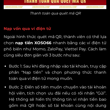
Thanh toán qua quét mã QR
Nạp vốn qua ví điện tử
Ngoài hình thức quét mã QR, thành viên có thể lựa
chọn
nạp tiền XOSO66
nhanh bằng các ví điện tử
phổ biến như Momo, ZaloPay, Viettel Pay. Cách làm
cũng siêu đơn giản với 3 bước như sau:
Bước 1: Sau khi đăng nhập vào tài khoản, truy cập
phần “Nạp tiền” và chọn phương thức thanh
toán qua ví điện tử mong muốn.
Bước 2: Điền số tiền muốn chuyển vào tài khoản
hội viên, tích chọn ưu đãi nếu có rồi nhấn “Gửi”.
Hệ thống sẽ hiển thị thông tin ví nhận tiền bao
gồm mã QR hoặc số tài khoản cùng nội dung