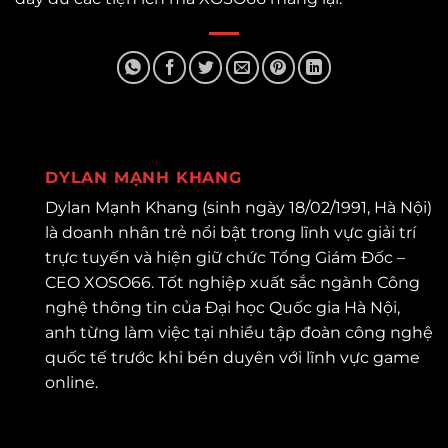
DYLAN MẠNH KHANG
Dylan Mạnh Khang (sinh ngày 18/02/1991, Hà Nội)
là doanh nhân trẻ nổi bật trong lĩnh vực giải trí
trực tuyến và hiện giữ chức Tổng Giám Đốc –
CEO XOSO66. Tốt nghiệp xuất sắc ngành Công
nghệ thông tin của Đại học Quốc gia Hà Nội,
anh từng làm việc tại nhiều tập đoàn công nghệ
quốc tế trước khi bén duyên với lĩnh vực game
online.