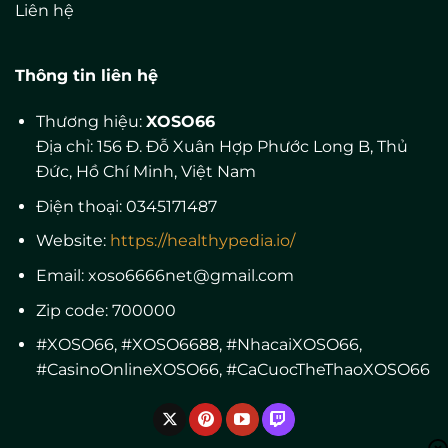
Liên hệ
Thông tin liên hệ
Thương hiệu:
XOSO66
Địa chỉ: 156 Đ. Đỗ Xuân Hợp Phước Long B, Thủ
Đức, Hồ Chí Minh, Việt Nam
Điện thoại: 0345171487
Website:
https://healthypedia.io/
Email:
xoso6666net@gmail.com
Zip code: 700000
#XOSO66, #XOSO6688, #NhacaiXOSO66,
#CasinoOnlineXOSO66, #CaCuocTheThaoXOSO66