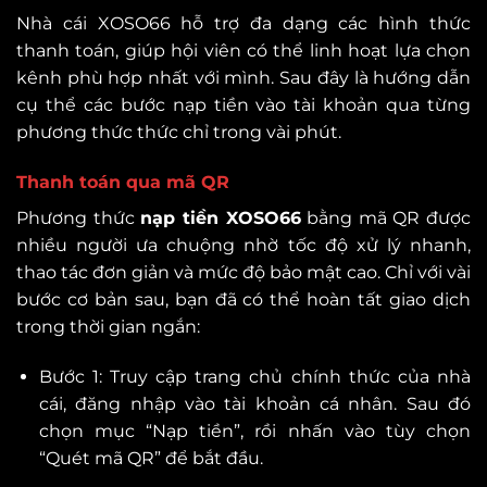
Nhà cái XOSO66 hỗ trợ đa dạng các hình thức
thanh toán, giúp hội viên có thể linh hoạt lựa chọn
kênh phù hợp nhất với mình. Sau đây là hướng dẫn
cụ thể các bước nạp tiền vào tài khoản qua từng
phương thức thức chỉ trong vài phút.
Thanh toán qua mã QR
Phương thức
nạp tiền XOSO66
bằng mã QR được
nhiều người ưa chuộng nhờ tốc độ xử lý nhanh,
thao tác đơn giản và mức độ bảo mật cao. Chỉ với vài
bước cơ bản sau, bạn đã có thể hoàn tất giao dịch
trong thời gian ngắn:
Bước 1: Truy cập trang chủ chính thức của nhà
cái, đăng nhập vào tài khoản cá nhân. Sau đó
chọn mục “Nạp tiền”, rồi nhấn vào tùy chọn
“Quét mã QR” để bắt đầu.