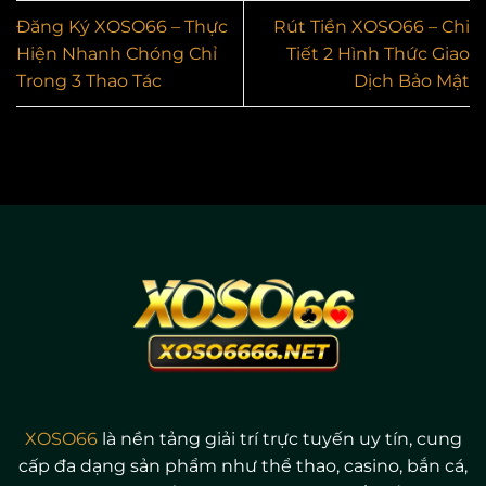
Đăng Ký XOSO66 – Thực
Rút Tiền XOSO66 – Chi
Hiện Nhanh Chóng Chỉ
Tiết 2 Hình Thức Giao
Trong 3 Thao Tác
Dịch Bảo Mật
XOSO66
là nền tảng giải trí trực tuyến uy tín, cung
cấp đa dạng sản phẩm như thể thao, casino, bắn cá,