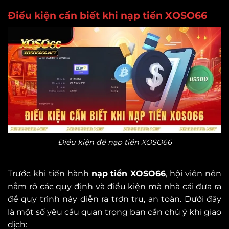
Điều kiện cần biết khi nạp tiền XOSO66
Điều kiện để nạp tiền XOSO66
Trước khi tiến hành
nạp tiền XOSO66
, hội viên nên
nắm rõ các quy định và điều kiện mà nhà cái đưa ra
để quy trình này diễn ra trơn tru, an toàn. Dưới đây
là một số yêu cầu quan trọng bạn cần chú ý khi giao
dịch: