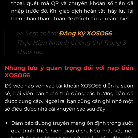
thoại, quét mã QR và chuyển khoản số tiền đã
nhập trước đó. Khi giao dịch hoàn tất, hãy lưu lại
biên nhận thanh toán để đối chiếu khi cần thiết.
>> Xem thêm:
Đăng Ký XOSO66
–
Thực Hiện Nhanh Chóng Chỉ Trong 3
Thao Tác
Những lưu ý quan trọng đối với nạp tiền
XOSO66
Để việc nạp vốn vào tài khoản XOSO66 diễn ra suôn
sẻ, hội viên cần tuân thủ đúng các hướng dẫn đã
được cung cấp. Ngoài ra, bạn cũng cần ghi nhớ một
số điều được nhà cái khuyến cáo sau đây:
Đảm bảo đường truyền mạng ổn định trong suốt
quá trình thực hiện giao dịch. Nếu mất kết nối,