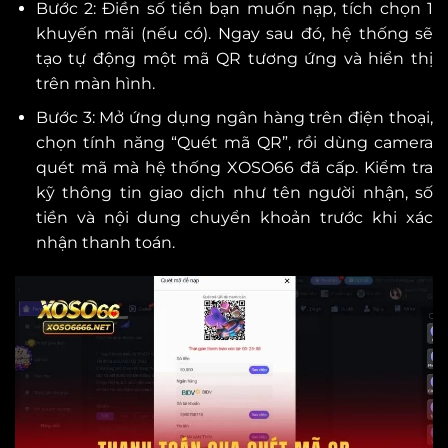
Bước 2: Điền số tiền bạn muốn nạp, tích chọn 1
khuyến mãi (nếu có). Ngay sau đó, hệ thống sẽ
tạo tự động một mã QR tương ứng và hiển thị
trên màn hình.
Bước 3: Mở ứng dụng ngân hàng trên điện thoại,
chọn tính năng “Quét mã QR”, rồi dùng camera
quét mã mà hệ thống XOSO66 đã cấp. Kiểm tra
kỹ thông tin giao dịch như tên người nhận, số
tiền và nội dung chuyển khoản trước khi xác
nhận thanh toán.